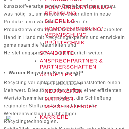
kunststoffverarbeitenden Betriebe wissen genau,
POLYMERSORTIERUNG-/
REINIGUNG
was nötig ist, um recycelte Materialien in neue
SILIERUNG
Produke umzuwandeln. Experten für
HOMOGENISIERUNG/
Produktentwicklung und Verfahrenstechnik arbeiten
VERMISCHUNG
Hand in Hand mit Recyclingexperten und entwickeln
PRÜFTECHNIK
gemeinsam die Materialien und
STANDORTE
Herstellungsprozesse kontinuierlich weiter.
ANSPRECHPARTNER &
PARTNERSCHAFTEN
Warum Recycling Sinn macht?
AKTUELLES
►
Recycling verleiht gebrauchten Kunststoffen einen
AKTUELLES
◄
Mehrwert. Dies fördert den Aufbau einer effizienten
NEUIGKEITEN
Wertstoffsammlung, ermöglicht die Schließung
MATRIXEN
regionaler Stoffkreisläufe und fördert die
MESSE-KALENDER
Weiterentwicklung nachhaltiger
KARRIERE
Recyclingtechnologien.