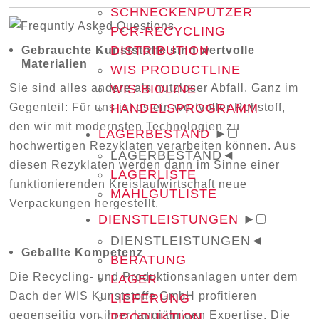
SCHNECKENPUTZER
PCR-RECYCLING
DISTRIBUTION
Gebrauchte Kunststoffe sind wertvolle
Materialien
WIS PRODUCTLINE
Sie sind alles andere als nutzloser Abfall. Ganz im
WIS BIOLINE
Gegenteil: Für uns ist es ein wertvoller Rohstoff,
HANDELSPROGRAMM
den wir mit modernsten Technologien zu
LAGERBESTAND
►
hochwertigen Rezyklaten verarbeiten können. Aus
LAGERBESTAND
◄
diesen Rezyklaten werden dann im Sinne einer
LAGERLISTE
funktionierenden Kreislaufwirtschaft neue
MAHLGUTLISTE
Verpackungen hergestellt.
DIENSTLEISTUNGEN
►
DIENSTLEISTUNGEN
◄
Geballte Kompetenz
BERATUNG
Die Recycling- und Produktionsanlagen unter dem
LAGER
Dach der WIS Kunststoffe GmbH profitieren
LIEFERUNG
gegenseitig von ihrer langjährigen Expertise. Die
PRODUKTION