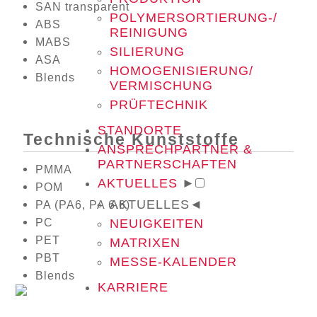
SAN transparent
POLYMERSORTIERUNG-/
ABS
REINIGUNG
MABS
SILIERUNG
ASA
HOMOGENISIERUNG/
Blends
VERMISCHUNG
PRÜFTECHNIK
STANDORTE
Technische Kunststoffe
ANSPRECHPARTNER &
PARTNERSCHAFTEN
PMMA
AKTUELLES
►
POM
AKTUELLES
◄
PA (PA6, PA 6.6)
PC
NEUIGKEITEN
PET
MATRIXEN
PBT
MESSE-KALENDER
Blends
KARRIERE