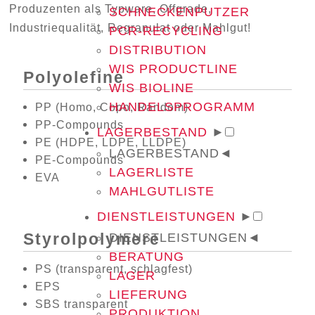
Produzenten als Typware, Offgrade,
SCHNECKENPUTZER
Industriequalität, Regranulat oder Mahlgut!
PCR-RECYCLING
DISTRIBUTION
WIS PRODUCTLINE
Polyolefine
WIS BIOLINE
HANDELSPROGRAMM
PP (Homo, Copo, Random)
PP-Compounds
LAGERBESTAND
►
PE (HDPE, LDPE, LLDPE)
LAGERBESTAND
◄
PE-Compounds
LAGERLISTE
EVA
MAHLGUTLISTE
DIENSTLEISTUNGEN
►
Styrolpolymere
DIENSTLEISTUNGEN
◄
BERATUNG
PS (transparent, schlagfest)
LAGER
EPS
LIEFERUNG
SBS transparent
PRODUKTION