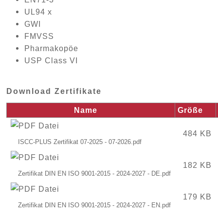
UL94 x
GWI
FMVSS
Pharmakopöe
USP Class VI
Download Zertifikate
Name
Größe
484 KB
182 KB
179 KB