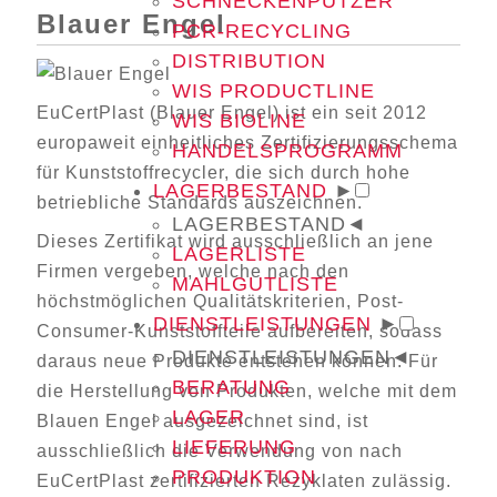
SCHNECKENPUTZER
Blauer Engel
PCR-RECYCLING
DISTRIBUTION
WIS PRODUCTLINE
EuCertPlast (Blauer Engel) ist ein seit 2012
WIS BIOLINE
europaweit einheitliches Zertifizierungsschema
HANDELSPROGRAMM
für Kunststoffrecycler, die sich durch hohe
LAGERBESTAND
►
betriebliche Standards auszeichnen.
LAGERBESTAND
◄
Dieses Zertifikat wird ausschließlich an jene
LAGERLISTE
Firmen vergeben, welche nach den
MAHLGUTLISTE
höchstmöglichen Qualitätskriterien, Post-
DIENSTLEISTUNGEN
►
Consumer-Kunststoffteile aufbereiten, sodass
DIENSTLEISTUNGEN
◄
daraus neue Produkte entstehen können. Für
BERATUNG
die Herstellung von Produkten, welche mit dem
LAGER
Blauen Engel ausgezeichnet sind, ist
LIEFERUNG
ausschließlich die Verwendung von nach
PRODUKTION
EuCertPlast zertifizierten Rezyklaten zulässig.