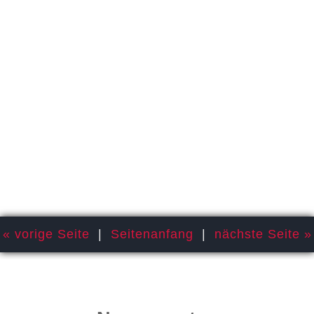
« vorige Seite
|
Seitenanfang
|
nächste Seite »