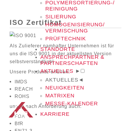
POLYMERSORTIERUNG-/
REINIGUNG
SILIERUNG
ISO Zertifikat
HOMOGENISIERUNG/
VERMISCHUNG
PRÜFTECHNIK
Als Zulieferer namhafter Unternehmen ist für
STANDORTE
uns die ISO 9001 in der aktuellsten Version
ANSPRECHPARTNER &
selbstverständlich!
PARTNERSCHAFTEN
AKTUELLES
►
Unsere Produkte erfüllen:
AKTUELLES
◄
IMDS
NEUIGKEITEN
REACH
MATRIXEN
ROHS
MESSE-KALENDER
und je nach Anforderung auch:
KARRIERE
FDA
BfR
EN71-3