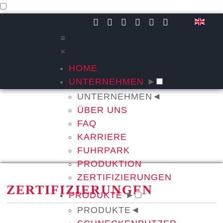
≡
×
HOME
UNTERNEHMEN
►
UNTERNEHMEN
◄
ÜBER UNS
FAQ
KARRIERE
FUHRPARK
PRODUKTION
ZERTIFIZIERUNGEN
ZERTIFIZIERUNGEN
PRODUKTE
►
PRODUKTE
◄