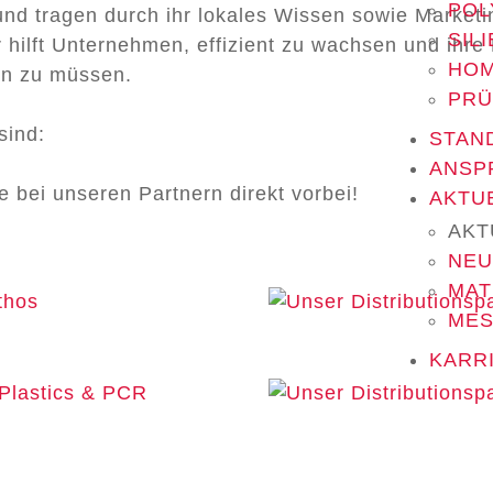
POL
nd tragen durch ihr lokales Wissen sowie Marketin
SIL
r hilft Unternehmen, effizient zu wachsen und ihr
HOM
en zu müssen.
PRÜ
sind:
STAN
ANSP
 bei unseren Partnern direkt vorbei!
AKTU
AKT
NEU
MAT
MES
KARR