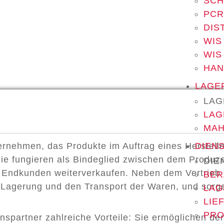
SCH
PCR
DIS
WIS
WIS
HA
LAGE
LAG
LAG
MAH
ternehmen, das Produkte im Auftrag eines Herstelle
DIEN
 Sie fungieren als Bindeglied zwischen dem Produ
DIE
 Endkunden weiterverkaufen. Neben dem Vertrieb 
BER
 Lagerung und den Transport der Waren, und sorgen
LAG
LIE
PRO
onspartner zahlreiche Vorteile: Sie ermöglichen d