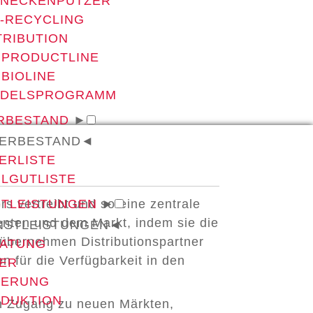
NECKENPUTZER
-RECYCLING
TRIBUTION
 PRODUCTLINE
 BIOLINE
NDELSPROGRAMM
RBESTAND
►
ERBESTAND
◄
ERLISTE
LGUTLISTE
rs vertreibt und so eine zentrale
STLEISTUNGEN
►
zenten und dem Markt, indem sie die
NSTLEISTUNGEN
◄
übernehmen Distributionspartner
ATUNG
 für die Verfügbarkeit in den
ER
FERUNG
DUKTION
en Zugang zu neuen Märkten,