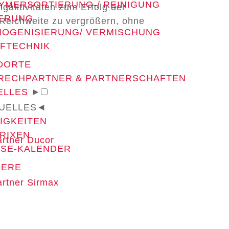
YMERSORTIERUNG-/ REINIGUNG
gaktivitäten zum Erfolg der
IERUNG
e Reichweite zu vergrößern, ohne
OGENISIERUNG/ VERMISCHUNG
FTECHNIK
DORTE
RECHPARTNER & PARTNERSCHAFTEN
ELLES
►
UELLES
◄
IGKEITEN
RIXEN
SE-KALENDER
IERE