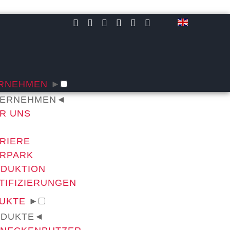
RNEHMEN
►
ERNEHMEN
◄
R UNS
RIERE
RPARK
DUKTION
TIFIZIERUNGEN
UKTE
►
DUKTE
◄