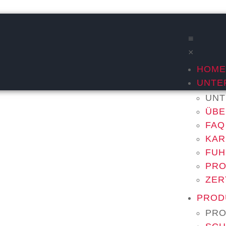
≡
×
HOME
UNTE
UNT
ÜBE
FAQ
KAR
FUH
PRO
ZER
PROD
PRO