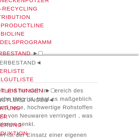
NECKENPUTZER
-RECYCLING
TRIBUTION
 PRODUCTLINE
 BIOLINE
NDELSPROGRAMM
RBESTAND
►
ERBESTAND
◄
ERLISTE
LGUTLISTE
t und hat sich im Bereich des
STLEISTUNGEN
►
che tätig ist, trägt es maßgeblich
NSTLEISTUNGEN
◄
n und neue, hochwertige Rohstoffen
ATUNG
satz von Neuwaren verringert , was
ER
sionen senkt.
FERUNG
DUKTION
H ist der Einsatz einer eigenen