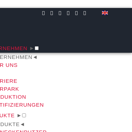
RNEHMEN
►
ERNEHMEN
◄
R UNS
RIERE
RPARK
DUKTION
TIFIZIERUNGEN
UKTE
►
DUKTE
◄