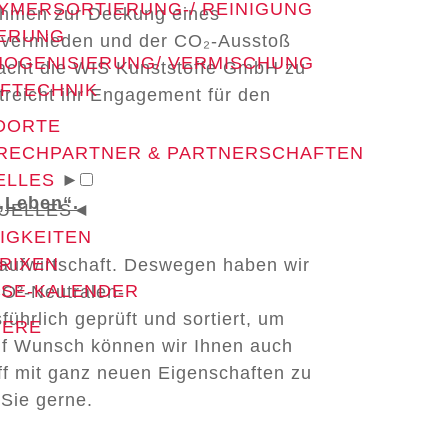
YMERSORTIERUNG-/ REINIGUNG
nehmen zur Deckung eines
IERUNG
er vermieden und der CO₂-Ausstoß
OGENISIERUNG/ VERMISCHUNG
macht die WIS Kunststoffe GmbH zu
FTECHNIK
treicht ihr Engagement für den
DORTE
RECHPARTNER & PARTNERSCHAFTEN
ELLES
►
 „Leben“.
UELLES
◄
IGKEITEN
RIXEN
slaufwirtschaft. Deswegen haben wir
SE-KALENDER
CO²-Neutralen-
ührlich geprüft und sortiert, um
IERE
Auf Wunsch können wir Ihnen auch
ff mit ganz neuen Eigenschaften zu
 Sie gerne.