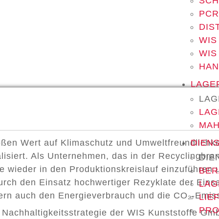
SCH
PCR
DIS
WIS
WIS
HA
LAGE
LAG
LAG
MAH
ßen Wert auf Klimaschutz und Umweltfreundlichkei
DIEN
lisiert. Als Unternehmen, das in der Recyclingbran
DIE
lle wieder in den Produktionskreislauf einzuführe
BER
 durch den Einsatz hochwertiger Rezyklate der Ein
LAG
dern auch den Energieverbrauch und die CO₂-Emis
LIE
PRO
 Nachhaltigkeitsstrategie der WIS Kunststoffe Gmb