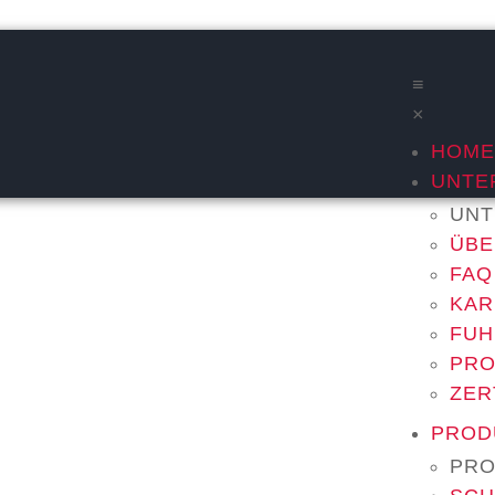
≡
×
HOME
UNTE
UNT
ÜBE
FAQ
KAR
FUH
PRO
ZER
PROD
PRO