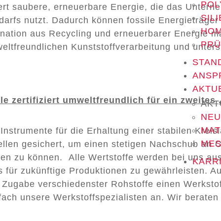
POL
ert saubere, erneuerbare Energie, die das Unter
SIL
edarfs nutzt. Dadurch können fossile Energieträg
HOM
ination aus Recycling und erneuerbarer Energie 
PRÜ
eltfreundlichen Kunststoffverarbeitung und unters
STAN
ANSP
AKTU
le zertifiziert umweltfreundlich für ein zweites
AKT
NEU
MAT
 Instrumente für die Erhaltung einer stabilen Krei
MES
uellen gesichert, um einen stetigen Nachschub an 
en zu können. Alle Wertstoffe werden bei uns ausf
KARR
ds für zukünftige Produktionen zu gewährleisten. 
ie Zugabe verschiedenster Rohstoffe einen Werksto
fach unsere Werkstoffspezialisten an. Wir beraten